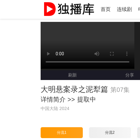
首页
连续剧
刷新
分享
大明悬案录之泥犁篇
第07集
详情简介 >>
提取中
中国大陆 2024
分流1
分流2