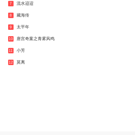
流水迢迢
7
藏海传
8
太平年
9
唐宫奇案之青雾风鸣
10
小芳
11
莫离
12