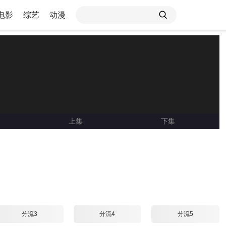
电影
综艺
动漫
上集
下集
Loading ...
分流3
分流4
分流5