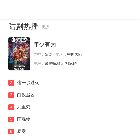
陆剧热播
更多
年少有为
类型：
陆剧，
地区：
中国大陆
主演：
彭昱畅,林允,刘冠麟
这一秒过火
2
白夜追凶
3
九重紫
4
雨霖铃
5
悬案
6