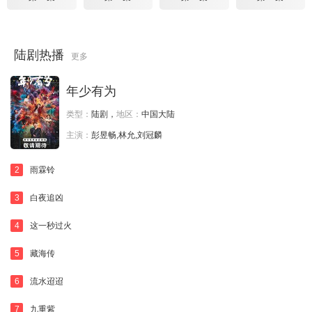
陆剧热播
更多
年少有为
类型：
陆剧，
地区：
中国大陆
主演：
彭昱畅,林允,刘冠麟
2
雨霖铃
3
白夜追凶
4
这一秒过火
5
藏海传
6
流水迢迢
7
九重紫