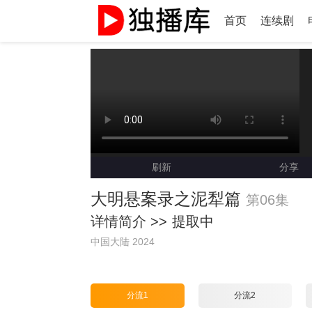
首页
连续剧
刷新
分享
大明悬案录之泥犁篇
第06集
详情简介 >>
提取中
中国大陆 2024
分流1
分流2