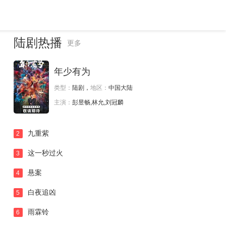
陆剧热播
更多
年少有为
类型：
陆剧，
地区：
中国大陆
主演：
彭昱畅,林允,刘冠麟
九重紫
2
这一秒过火
3
悬案
4
白夜追凶
5
雨霖铃
6