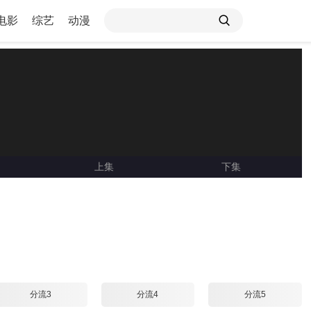
电影
综艺
动漫
上集
下集
Loading ...
分流3
分流4
分流5