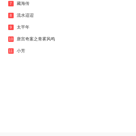
藏海传
7
流水迢迢
8
太平年
9
唐宫奇案之青雾风鸣
10
小芳
11