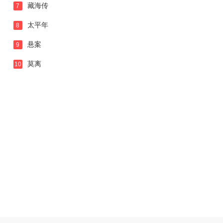
藏海传
7
太平年
8
悬案
9
莫离
10