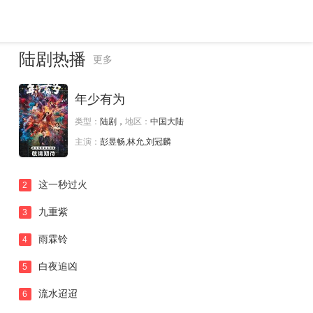
陆剧热播
更多
年少有为
类型：
陆剧，
地区：
中国大陆
主演：
彭昱畅,林允,刘冠麟
这一秒过火
2
九重紫
3
雨霖铃
4
白夜追凶
5
流水迢迢
6