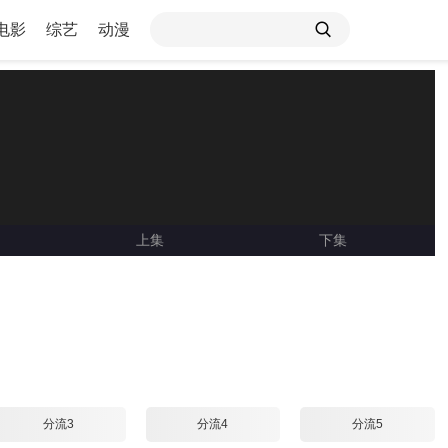
电影
综艺
动漫
上集
下集
Loading ...
分流3
分流4
分流5