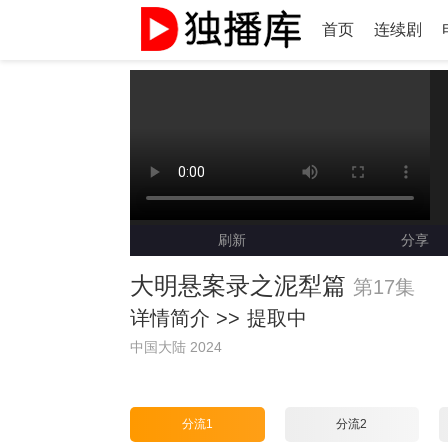
首页
连续剧
刷新
分享
大明悬案录之泥犁篇
第17集
详情简介 >>
提取中
中国大陆 2024
分流1
分流2