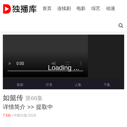
首页
连续剧
电影
综艺
动漫
Loading ...
刷新
分享
上集
下集
如懿传
第66集
详情简介 >>
提取中
7.5分
/
中国大陆 2018