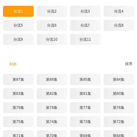
分流1
分流2
分流3
分流4
分流5
分流6
分流7
分流8
分流9
分流10
分流11
排序
列表
第87集
第86集
第85集
第84集
第83集
第82集
第81集
第80集
第79集
第78集
第77集
第76集
第75集
第74集
第73集
第72集
第71集
第70集
第69集
第68集