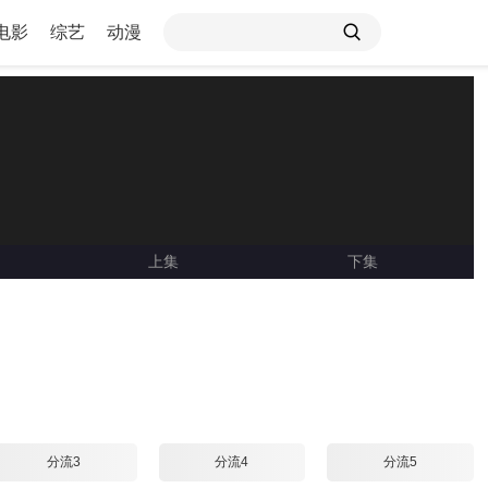
电影
综艺
动漫
上集
下集
Loading ...
分流3
分流4
分流5