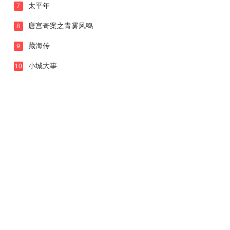
太平年
7
唐宫奇案之青雾风鸣
8
藏海传
9
小城大事
10