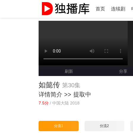
首页
连续剧
刷新
分享
如懿传
第30集
详情简介 >>
提取中
7.5分
/
中国大陆 2018
分流1
分流2