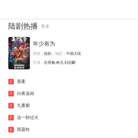
陆剧热播
更多
年少有为
类型：
陆剧，
地区：
中国大陆
主演：
彭昱畅,林允,刘冠麟
悬案
2
白夜追凶
3
九重紫
4
这一秒过火
5
雨霖铃
6