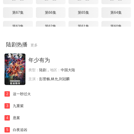
第67集
第66集
第65集
第64集
第63集
第62集
第61集
第60集
第59集
第58集
第57集
第56集
陆剧热播
更多
第55集
第54集
第53集
第52集
年少有为
第51集
第50集
第49集
第48集
类型：
陆剧，
地区：
中国大陆
主演：
彭昱畅,林允,刘冠麟
第47集
第46集
第45集
第44集
2
这一秒过火
第43集
第42集
第41集
第40集
3
九重紫
第39集
第38集
第37集
第36集
4
悬案
第35集
第34集
第33集
第32集
5
白夜追凶