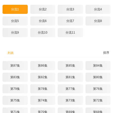
分流1
分流2
分流3
分流4
分流5
分流6
分流7
分流8
分流9
分流10
分流11
排序
列表
第87集
第86集
第85集
第84集
第83集
第82集
第81集
第80集
第79集
第78集
第77集
第76集
第75集
第74集
第73集
第72集
第71集
第70集
第69集
第68集