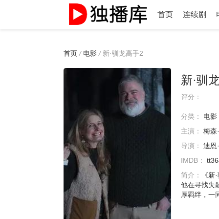
首页
连续剧
首页
/
电影
/
新·驯龙高手2
新·驯
评分：
分类：
电影
主演：
梅森
导演：
迪恩
IMDB：
tt3
简介：
《新
他在寻找失
厚羁绊，一