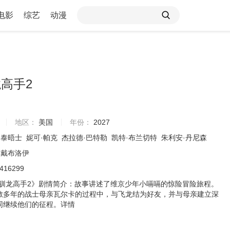
电影
综艺
动漫
龙高手2
地区：
美国
年份：
2027
·泰晤士
妮可·帕克
杰拉德·巴特勒
凯特·布兰切特
朱利安·丹尼森
·戴布洛伊
6416299
·驯龙高手2》剧情简介：故事讲述了维京少年小嗝嗝的惊险冒险旅程。
散多年的战士母亲瓦尔卡的过程中，与飞龙结为好友，并与母亲建立深
同继续他们的征程。
详情