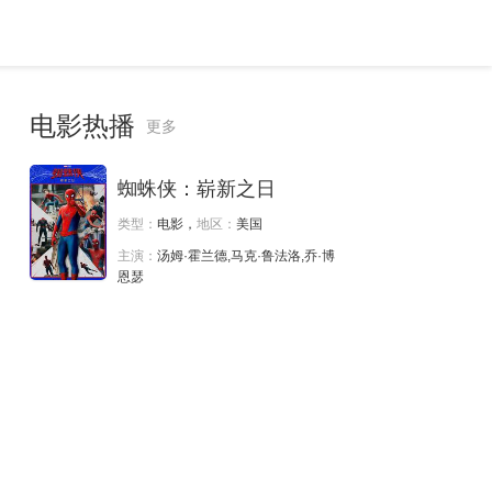
电影热播
更多
蜘蛛侠：崭新之日
类型：
电影，
地区：
美国
主演：
汤姆·霍兰德,马克·鲁法洛,乔·博
恩瑟