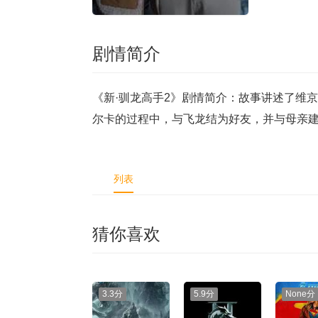
剧情简介
《新·驯龙高手2》剧情简介：故事讲述了维
尔卡的过程中，与飞龙结为好友，并与母亲
列表
猜你喜欢
3.3分
5.9分
None分