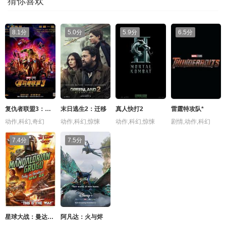
猜你喜欢
8.1分
5.0分
5.9分
6.5分
复仇者联盟3：无限战争
末日逃生2：迁移
真人快打2
雷霆特攻队*
动作,科幻,奇幻
动作,科幻,惊悚
动作,科幻,惊悚
剧情,动作,科幻
7.4分
7.5分
星球大战：曼达洛人与古古
阿凡达：火与烬