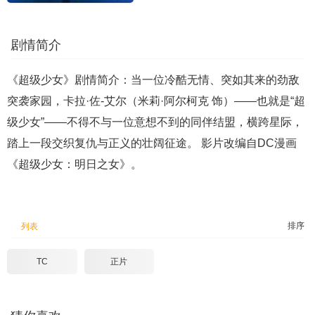
剧情简介
《超级少女》剧情简介：当一位冷酷无情、突如其来的劲敌
突袭家园，卡拉·佐-艾尔（米莉·阿尔柯克 饰）——也就是“超
级少女”——不得不与一位意想不到的同伴结盟，横跨星际，
踏上一段交织复仇与正义的壮阔征途。 影片改编自DC漫画
《超级少女：明日之女》。
排序
列表
TC
正片