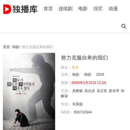
首页
连续剧
电影
综艺
动漫
首页
/
韩剧
/
努力克服自卑的我们
努力克服自卑的我们
8.6
评分：
分类：
韩剧
韩国
2026
更新：
2026年5月25日 12:14
主演：
具教焕
高允贞
吴正世
姜末琴
朴
解浚
导演：
车荣勋
IMDB：
tt36732944