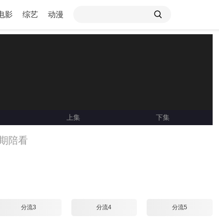
电影
综艺
动漫
上集
下集
Loading ...
03期陪看
分流3
分流4
分流5