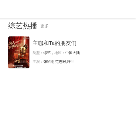
综艺热播
更多
主咖和Ta的朋友们
类型：
综艺，
地区：
中国大陆
主演：
张绍刚,范志毅,呼兰