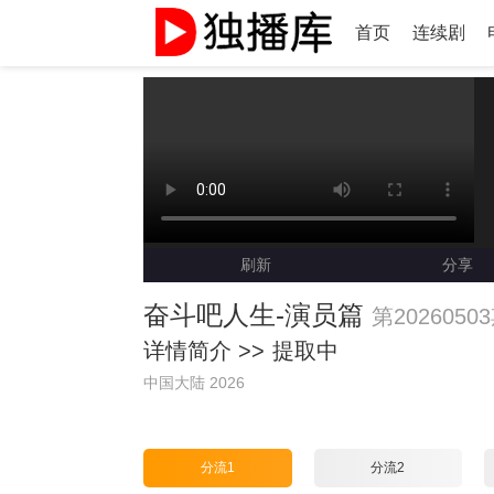
首页
连续剧
刷新
分享
奋斗吧人生-演员篇
第202605
详情简介 >>
提取中
中国大陆 2026
分流1
分流2