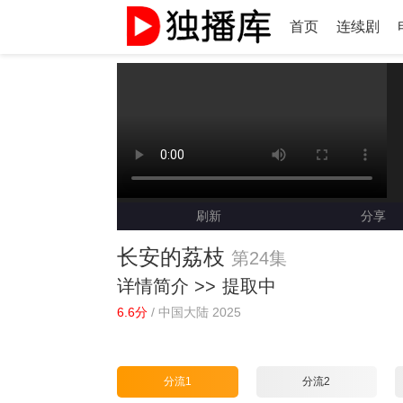
首页
连续剧
刷新
分享
长安的荔枝
第24集
详情简介 >>
提取中
6.6分
/
中国大陆 2025
分流1
分流2