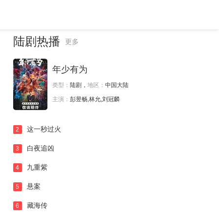
陆剧热播
更多
年少有为
类型：
陆剧，
地区：
中国大陆
主演：
彭昱畅,林允,刘冠麟
这一秒过火
2
白夜追凶
3
九重紫
4
悬案
5
藏海传
6