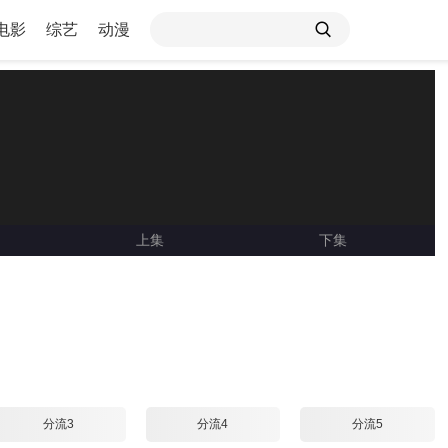
电影
综艺
动漫
上集
下集
Loading ...
分流3
分流4
分流5