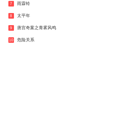
雨霖铃
7
太平年
8
唐宫奇案之青雾风鸣
9
危险关系
10