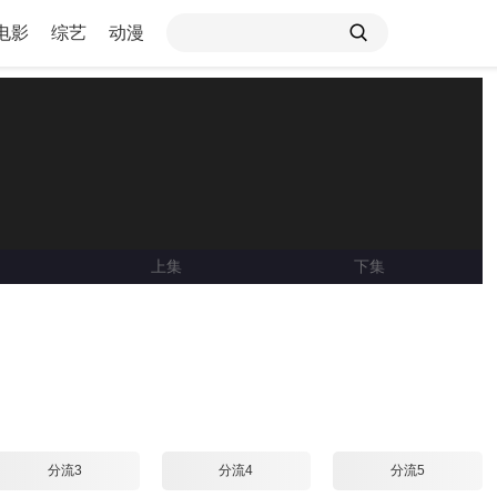
电影
综艺
动漫
上集
下集
Loading ...
分流3
分流4
分流5