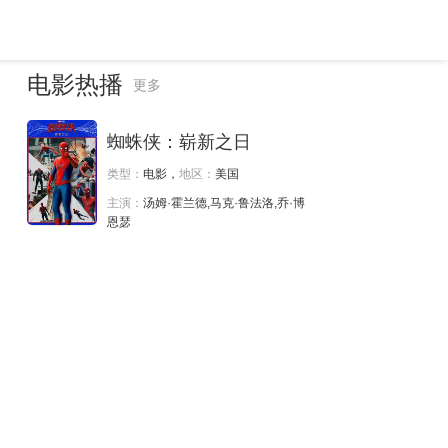
电影热播
更多
蜘蛛侠：崭新之日
类型：
电影，
地区：
美国
主演：
汤姆·霍兰德,马克·鲁法洛,乔·博
恩瑟