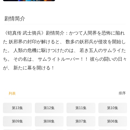
剧情简介
《铠真传 武士骑兵》剧情简介：かつて人間界を恐怖に陥れ
た 妖邪界の封印が解けると、 数多の妖邪兵が侵攻を開始し
た。 人類の危機に駆けつけたのは、 若き五人のサムライた
ち。 その名は、 サムライトルーパー！！ 彼らの闘いの日々
が、 新たに幕を開ける！
排序
列表
第13集
第12集
第11集
第10集
第09集
第08集
第07集
第06集