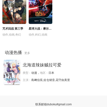
咒术回战 第三季
星球大战：摩尔-暗影之王
动作,动画,奇幻
动作,科幻,动画
动漫热播
更多
北海道辣妹贼拉可爱
类型：
动漫，
地区：
日本
主演：
島﨑信長,佐仓绫音,花守由美里
联系邮箱duboku#gmail.com