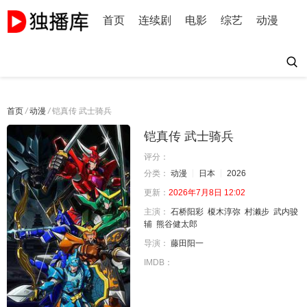
首页
连续剧
电影
综艺
动漫
首页
/
动漫
/
铠真传 武士骑兵
铠真传 武士骑兵
评分：
分类：
动漫
日本
2026
更新：
2026年7月8日 12:02
主演：
石桥阳彩
榎木淳弥
村濑步
武内骏
辅
熊谷健太郎
导演：
藤田阳一
IMDB：