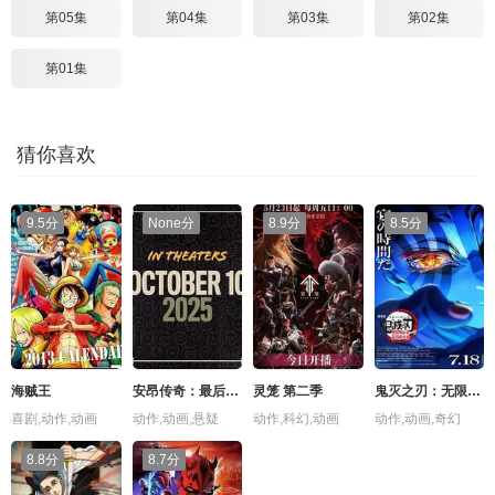
第05集
第04集
第03集
第02集
第01集
猜你喜欢
9.5分
None分
8.9分
8.5分
海贼王
安昂传奇：最后的气宗
灵笼 第二季
鬼灭之刃：无限城篇 第一章 猗窝座再袭
喜剧,动作,动画
动作,动画,悬疑
动作,科幻,动画
动作,动画,奇幻
8.8分
8.7分