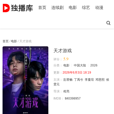
首页
连续剧
电影
综艺
动漫
首页
/
电影
/
天才游戏
天才游戏
5.9
评分：
分类：
电影
中国大陆
2026
更新：
2026年6月3日 18:19
主演：
彭昱畅
丁禹兮
李蔓瑄
邓恩熙
侯
雯元
导演：
程亮
IMDB：
tt40398957