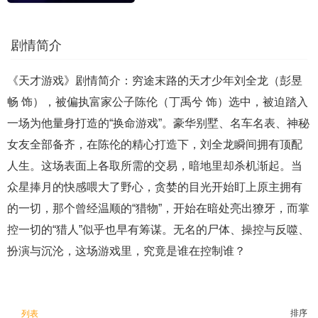
剧情简介
《天才游戏》剧情简介：穷途末路的天才少年刘全龙（彭昱
畅 饰），被偏执富家公子陈伦（丁禹兮 饰）选中，被迫踏入
一场为他量身打造的“换命游戏”。豪华别墅、名车名表、神秘
女友全部备齐，在陈伦的精心打造下，刘全龙瞬间拥有顶配
人生。这场表面上各取所需的交易，暗地里却杀机渐起。当
众星捧月的快感喂大了野心，贪婪的目光开始盯上原主拥有
的一切，那个曾经温顺的“猎物”，开始在暗处亮出獠牙，而掌
控一切的“猎人”似乎也早有筹谋。无名的尸体、操控与反噬、
扮演与沉沦，这场游戏里，究竟是谁在控制谁？
排序
列表