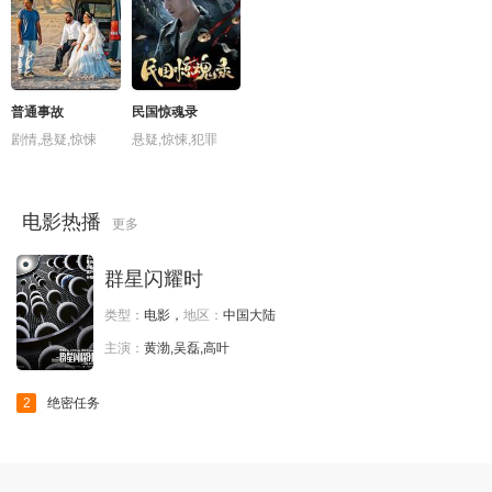
普通事故
民国惊魂录
剧情,悬疑,惊悚
悬疑,惊悚,犯罪
电影热播
更多
群星闪耀时
类型：
电影，
地区：
中国大陆
主演：
黄渤,吴磊,高叶
2
绝密任务