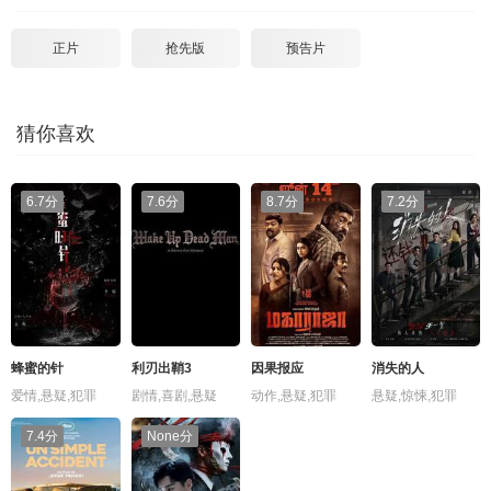
正片
抢先版
预告片
猜你喜欢
6.7分
7.6分
8.7分
7.2分
蜂蜜的针
利刃出鞘3
因果报应
消失的人
爱情,悬疑,犯罪
剧情,喜剧,悬疑
动作,悬疑,犯罪
悬疑,惊悚,犯罪
7.4分
None分