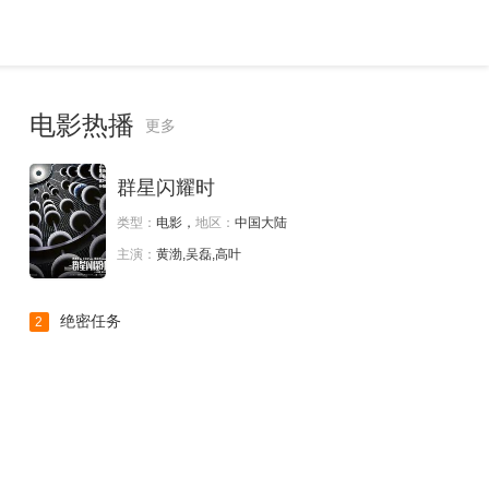
电影热播
更多
群星闪耀时
类型：
电影，
地区：
中国大陆
主演：
黄渤,吴磊,高叶
绝密任务
2