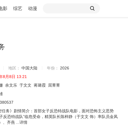
电影
综艺
动漫
务
地区：
中国大陆
年份：
2026
年8月8日 13:21
姗
余文乐
于文文
蒋璐霞
屈菁菁
雄
2380537
密任务》剧情简介：首部女子反恐特战队电影，面对恐怖主义恶势
女子反恐特战队”临危受命，精英队长陈梓静（于文文 饰）率队员金凤
、齐燕 ...
详情