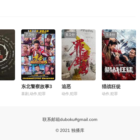
7.3分
6.1分
5.4分
东北警察故事3
追恶
猎战狂徒
喜剧,动作,犯罪
动作,犯罪
动作,犯罪
联系邮箱duboku#gmail.com
© 2021 独播库