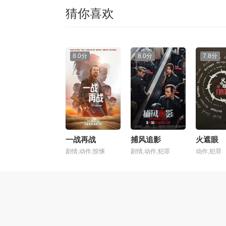
猜你喜欢
8.0分
8.0分
7.8分
一战再战
捕风追影
火遮眼
剧情,动作,惊悚
剧情,动作,犯罪
动作,犯罪