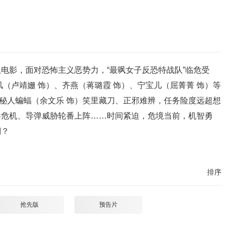
电影，面对恐怖主义恶势力，“最飒女子反恐特战队”临危受
（卢靖姗 饰）、齐燕（蒋璐霞 饰）、宁宝儿（屈菁菁 饰）等
神秘人蝙蝠（余文乐 饰）笑里藏刀、正邪难辨，任务险度远超想
毒危机、导弹威胁轮番上阵……时间紧迫，危境当前，机智勇
澜？
排序
抢先版
预告片