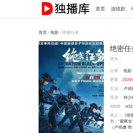
首页
连续剧
首页
/
电影
/
绝密任务
绝密任
评分：
分类：
电影
更新：
2026
主演：
卢靖
导演：
钟少
IMDB：
tt3
简介：
《绝
力，“最飒
（卢靖姗 饰）