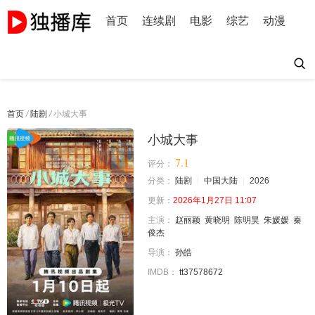
首页
连续剧
电影
综艺
动漫
首页
/
陆剧
/
小城大事
小城大事
7.1
评分：
分类：
陆剧
中国大陆
2026
更新：
2026年1月27日 11:07
主演：
赵丽颖
黄晓明
陈明昊
朱媛媛
秦
俊杰
导演：
孙皓
IMDB：
tt37578672