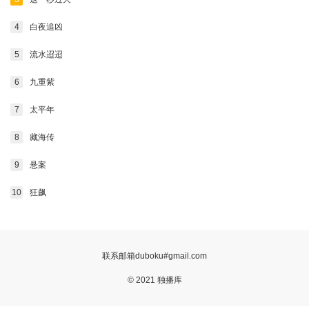
4
白夜追凶
5
流水迢迢
6
九重紫
7
太平年
8
藏海传
9
悬案
10
狂飙
联系邮箱duboku#gmail.com
© 2021 独播库