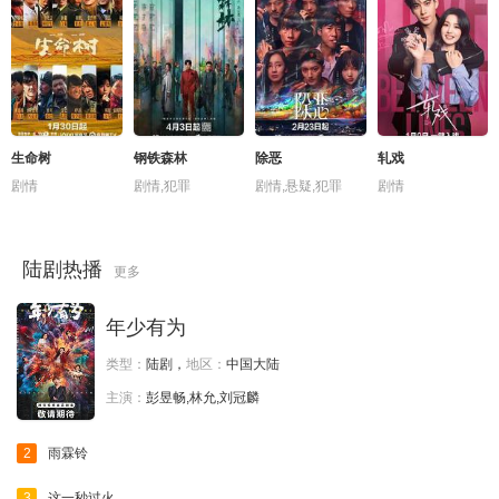
第04集
第03集
第02集
第01集
预告片
生命树
钢铁森林
除恶
轧戏
剧情
剧情,犯罪
剧情,悬疑,犯罪
剧情
陆剧热播
更多
年少有为
类型：
陆剧，
地区：
中国大陆
主演：
彭昱畅,林允,刘冠麟
2
雨霖铃
3
这一秒过火