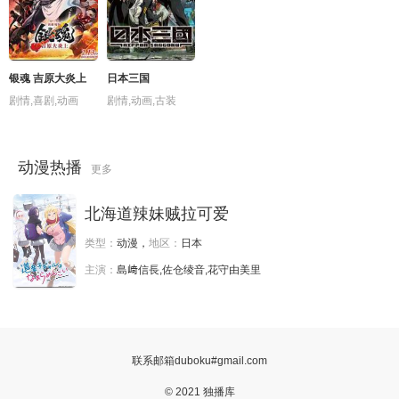
银魂 吉原大炎上
日本三国
剧情,喜剧,动画
剧情,动画,古装
动漫热播
更多
北海道辣妹贼拉可爱
类型：
动漫，
地区：
日本
主演：
島﨑信長,佐仓绫音,花守由美里
联系邮箱duboku#gmail.com
© 2021 独播库