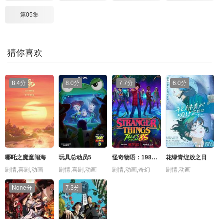
第05集
猜你喜欢
8.4分
8.0分
7.7分
6.0分
哪吒之魔童闹海
玩具总动员5
怪奇物语：1985故事集 第一季
花绿青绽放之日
剧情,喜剧,动画
剧情,喜剧,动画
剧情,动画,奇幻
剧情,动画
None分
7.3分