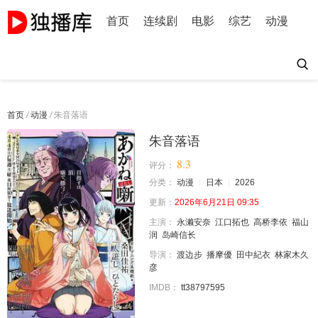
首页
连续剧
电影
综艺
动漫
首页
/
动漫
/
朱音落语
朱音落语
8.3
评分：
分类：
动漫
日本
2026
更新：
2026年6月21日 09:35
主演：
永濑安奈
江口拓也
高桥李依
福山
润
岛崎信长
导演：
渡边步
播摩優
田中紀衣
林家木久
彦
IMDB：
tt38797595