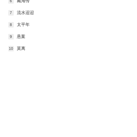
藏海传
6
流水迢迢
7
太平年
8
悬案
9
莫离
10