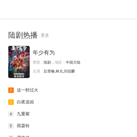
陆剧热播
更多
年少有为
类型：
陆剧，
地区：
中国大陆
主演：
彭昱畅,林允,刘冠麟
这一秒过火
2
白夜追凶
3
九重紫
4
雨霖铃
5