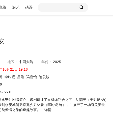
电影
综艺
动漫
安
地区：
中国大陆
年份：
2025
年10月21日 19:16
璐
李昀锐
昌隆
冯嘉怡
隋俊波
默
3476591
遇永安》剧情简介：该剧讲述了在机缘巧合之下，沈韶光（王影璐 饰）
来到永安城偶遇京兆少尹林晏（李昀锐 饰），并展开了一场有关美食、
类爱情之旅的奇趣故事。 ...
详情