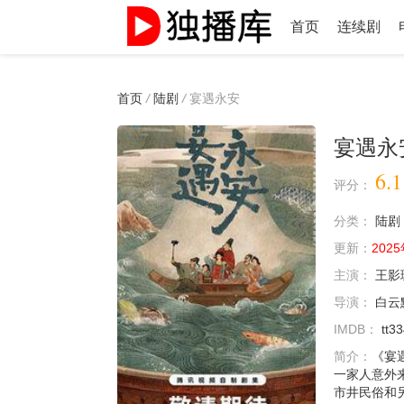
首页
连续剧
首页
/
陆剧
/
宴遇永安
宴遇永
6.1
评分：
分类：
陆剧
更新：
2025
主演：
王影
导演：
白云
IMDB：
tt3
简介：
《宴
一家人意外
市井民俗和另