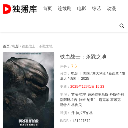
首页
连续剧
电影
综艺
动漫
首页
/
电影
/
铁血战士：杀戮之地
铁血战士：杀戮之地
7.3
评分：
分类：
电影
美国 / 澳大利亚 / 新西兰 / 加
拿大 / 德国
2025
更新：
2025年12月1日 15:23
主演：
艾丽·范宁
迪米特里乌斯·舒斯特-科
洛阿玛坦吉
拉维·纳亚兰
迈克尔·霍米克
斯特凡·格鲁贝
导演：
丹·特拉亨伯格
IMDB：
tt31227572