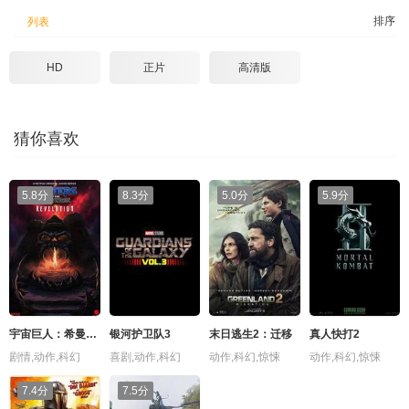
排序
列表
HD
正片
高清版
猜你喜欢
5.8分
8.3分
5.0分
5.9分
宇宙巨人：希曼崛起
银河护卫队3
末日逃生2：迁移
真人快打2
剧情,动作,科幻
喜剧,动作,科幻
动作,科幻,惊悚
动作,科幻,惊悚
7.4分
7.5分