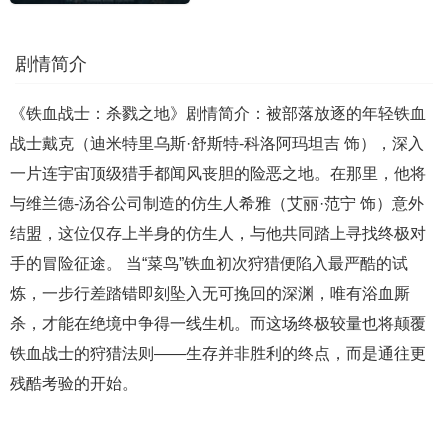
剧情简介
《铁血战士：杀戮之地》剧情简介：被部落放逐的年轻铁血
战士戴克（迪米特里乌斯·舒斯特-科洛阿玛坦吉 饰），深入
一片连宇宙顶级猎手都闻风丧胆的险恶之地。在那里，他将
与维兰德-汤谷公司制造的仿生人希雅（艾丽·范宁 饰）意外
结盟，这位仅存上半身的仿生人，与他共同踏上寻找终极对
手的冒险征途。 当“菜鸟”铁血初次狩猎便陷入最严酷的试
炼，一步行差踏错即刻坠入无可挽回的深渊，唯有浴血厮
杀，才能在绝境中争得一线生机。而这场终极较量也将颠覆
铁血战士的狩猎法则——生存并非胜利的终点，而是通往更
残酷考验的开始。