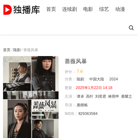
首页
连续剧
电影
综艺
动漫
首页
/
陆剧
/
蔷薇风暴
蔷薇风暴
7.6
评分：
分类：
陆剧
中国大陆
2024
更新：
2025年1月22日 14:18
主演：
谭卓
高叶
刘奕君
林雨申
扈耀之
导演：
惠楷栋
IMDB：
tt29363584