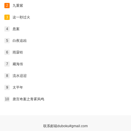
2
九重紫
3
这一秒过火
4
悬案
5
白夜追凶
6
雨霖铃
7
藏海传
8
流水迢迢
9
太平年
10
唐宫奇案之青雾风鸣
联系邮箱duboku#gmail.com