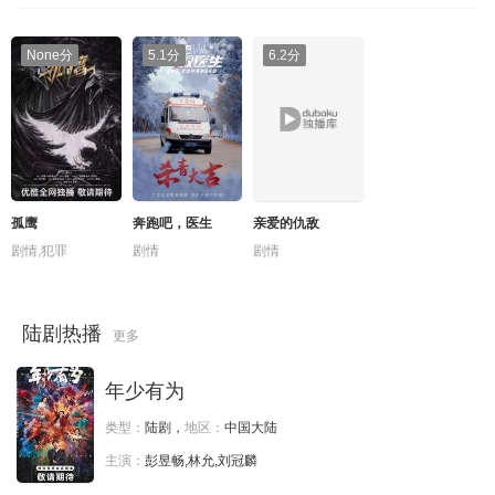
第08集
第07集
第06集
第05集
None分
5.1分
6.2分
第04集
第03集
第02集
第01集
孤鹰
奔跑吧，医生
亲爱的仇敌
剧情,犯罪
剧情
剧情
陆剧热播
更多
年少有为
类型：
陆剧，
地区：
中国大陆
主演：
彭昱畅,林允,刘冠麟