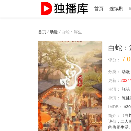
首页
连续剧
首页
/
动漫
/
白蛇：浮生
白蛇：
7.0
评分：
分类：
动漫
更新：
2024
主演：
张喆
导演：
陈健
IMDB：
tt3
简介：
《白
许仙，二人
的热闹生活。 