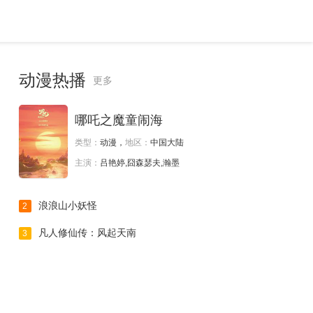
动漫热播
更多
哪吒之魔童闹海
类型：
动漫，
地区：
中国大陆
主演：
吕艳婷,囧森瑟夫,瀚墨
浪浪山小妖怪
2
凡人修仙传：风起天南
3