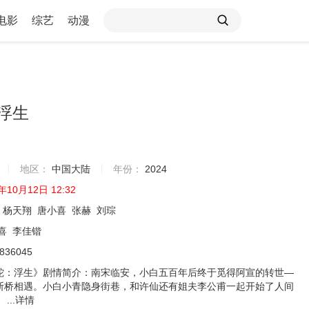
电影
综艺
动漫
浮生
地区：
中国大陆
年份：
2024
年10月12日 12:32
杨天翔
唐小喜
张赫
刘琮
喜
李佳锴
0836045
蛇：浮生》剧情简介：南宋临安，小白五百年后终于觅得阿宣的转世—
断桥相遇。小白小青隐身街巷，和许仙还有姐夫李公甫一起开始了人间
...
详情