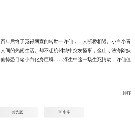
五百年后终于觅得阿宣的转世—许仙，二人断桥相遇。小白小青
了人间的热闹生活。却不想杭州城中突发怪事，金山寺法海除妖
许仙惊恐目睹小白化身巨蟒……浮生中这一场生死情劫，许仙值
排序
抢先版
TC中字