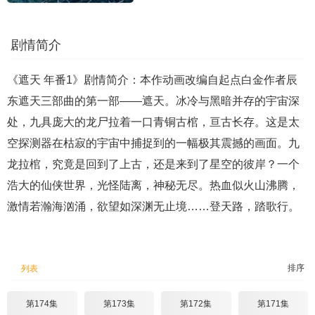
剧情简介
《遮天 年番1》剧情简介：本作动画改编自起点白金作者辰
东遮天三部曲的第一部——遮天。冰冷与黑暗并存的宇宙深
处，九具庞大的龙尸拉着一口青铜古棺，亘古长存。这是太
空探测器在枯寂的宇宙中捕捉到的一幅极其震撼的画面。九
龙拉棺，究竟是回到了上古，还是来到了星空的彼岸？一个
浩大的仙侠世界，光怪陆离，神秘无尽。热血似火山沸腾，
激情若瀚海汹涌，欲望如深渊无止境……登天路，踏歌行。
排序
列表
第174集
第173集
第172集
第171集