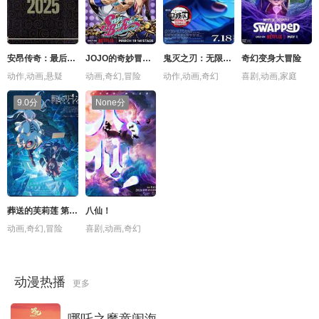
第130集
第129集
第128集
第127集
安昂传奇：最后的气宗
JOJO的奇妙冒险 飙马野郎
鬼灭之刃：无限城篇 第一章 猗窝座再袭
奇幻变身大冒险
第126集
第125集
第124集
第123集
动作,动画,悬疑
动画,奇幻,冒险
动作,动画,奇幻
喜剧,动画,家庭
第122集
第121集
第120集
第119集
9.0分
None分
第118集
第117集
第116集
第115集
第114集
第113集
第112集
第111集
第110集
第109集
第108集
第107集
葬送的芙莉莲 第二季
八仙！
第106集
第105集
第104集
第103集
动画,奇幻,冒险
喜剧,动画,奇幻
第102集
第101集
第100集
第99集
动漫热播
更多
第98集
第97集
第96集
第95集