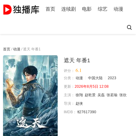
首页
连续剧
电影
综艺
动漫
首页
/
动漫
/
遮天 年番1
遮天 年番1
6.1
评分：
分类：
动漫
中国大陆
2023
更新：
2026年8月5日 12:08
主演：
徐翔
赵乾景
吴磊
张若瑜
张欣
导演：
赵侠
IMDB：
tt27617390