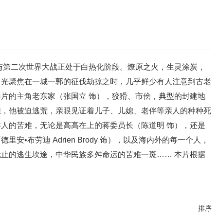
争与第二次世界大战正处于白热化阶段。燎原之火，生灵涂炭，
目光聚焦在一城一郭的征伐劫掠之时，几乎鲜少有人注意到古老
片的主角老东家（张国立 饰），狡猾、市侩，典型的封建地
难，他被迫逃荒，亲眼见证着儿子、儿媳、老伴等亲人的种种死
人的苦难，无论是高高在上的蒋委员长（陈道明 饰），还是
•布劳迪 Adrien Brody 饰），以及海内外的每一个人，
止的逃生坎途，中华民族多舛命运的苦难一斑…… 本片根据
排序