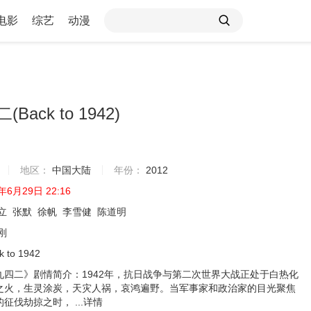
电影
综艺
动漫
Back to 1942)
地区：
中国大陆
年份：
2012
年6月29日 22:16
立
张默
徐帆
李雪健
陈道明
刚
k to 1942
九四二》剧情简介：1942年，抗日战争与第二次世界大战正处于白热化
之火，生灵涂炭，天灾人祸，哀鸿遍野。当军事家和政治家的目光聚焦
征伐劫掠之时， ...
详情