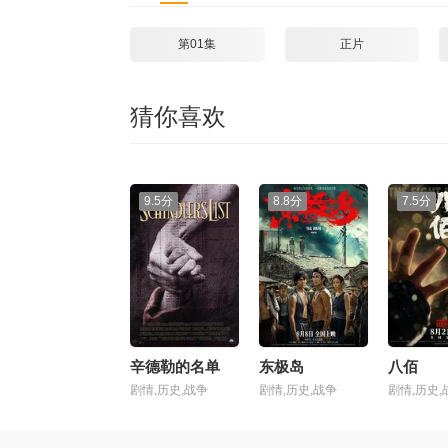
第01集
正片
猜你喜欢
9.5分
8.8分
7.5分
辛德勒的名单
东极岛
八佰
剧情,历史,战争
剧情,历史,战争
剧情,历史,