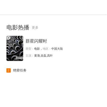
电影热播
更多
群星闪耀时
类型：
电影，
地区：
中国大陆
主演：
黄渤,吴磊,高叶
绝密任务
2