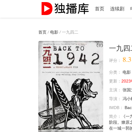
首页
连续剧
首页
/
电影
/
一九四二
一九四二(
8.3
评分：
分类：
电影
更新：
2023
主演：
张国
导演：
冯小
IMDB：
Bac
简介：
《一
阶段。燎原
在一城一郭的