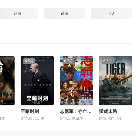
超清
高清
HD
8.5分
6.7分
6.7分
至暗时刻
志愿军：存亡之战
猛虎末路
战争
剧情,传记,历史
剧情,历史,战争
剧情,动作,历史